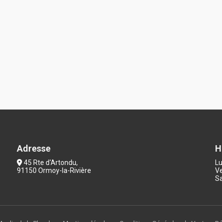
Adresse
H
45 Rte d'Artondu,
Lu
91150 Ormoy-la-Rivière
Ve
Sa